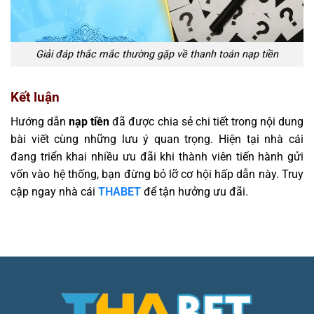
Giải đáp thắc mắc thường gặp về thanh toán nạp tiền
Kết luận
Hướng dẫn
nạp tiền
đã được chia sẻ chi tiết trong nội dung
bài viết cùng những lưu ý quan trọng. Hiện tại nhà cái
đang triển khai nhiều ưu đãi khi thành viên tiến hành gửi
vốn vào hệ thống, bạn đừng bỏ lỡ cơ hội hấp dẫn này. Truy
cập ngay nhà cái
THABET
để tận hưởng ưu đãi.