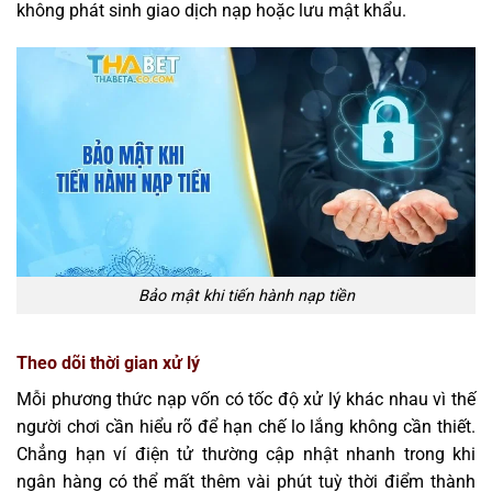
không phát sinh giao dịch nạp hoặc lưu mật khẩu.
Bảo mật khi tiến hành nạp tiền
Theo dõi thời gian xử lý
Mỗi phương thức nạp vốn có tốc độ xử lý khác nhau vì thế
người chơi cần hiểu rõ để hạn chế lo lắng không cần thiết.
Chẳng hạn ví điện tử thường cập nhật nhanh trong khi
ngân hàng có thể mất thêm vài phút tuỳ thời điểm thành