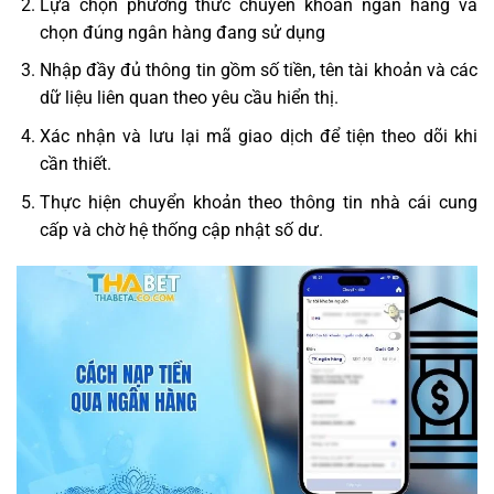
Lựa chọn phương thức chuyển khoản ngân hàng và
chọn đúng ngân hàng đang sử dụng
Nhập đầy đủ thông tin gồm số tiền, tên tài khoản và các
dữ liệu liên quan theo yêu cầu hiển thị.
Xác nhận và lưu lại mã giao dịch để tiện theo dõi khi
cần thiết.
Thực hiện chuyển khoản theo thông tin nhà cái cung
cấp và chờ hệ thống cập nhật số dư.