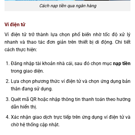
Cách nạp tiền qua ngân hàng
Ví điện tử
Ví điện tử trở thành lựa chọn phổ biến nhờ tốc độ xử lý
nhanh và thao tác đơn giản trên thiết bị di động. Chi tiết
cách thực hiện:
Đăng nhập tài khoản nhà cái, sau đó chọn mục
nạp tiền
trong giao diện.
Lựa chọn phương thức ví điện tử và chọn ứng dụng bản
thân đang sử dụng.
Quét mã QR hoặc nhập thông tin thanh toán theo hướng
dẫn hiển thị.
Xác nhận giao dịch trực tiếp trên ứng dụng ví điện tử và
chờ hệ thống cập nhật.