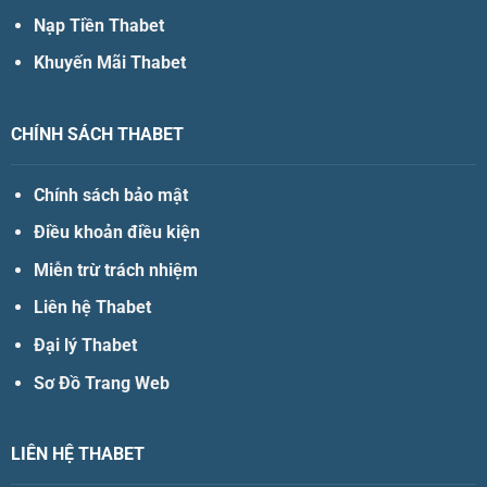
Nạp Tiền Thabet
Khuyến Mãi Thabet
CHÍNH SÁCH THABET
Chính sách bảo mật
Điều khoản điều kiện
Miễn trừ trách nhiệm
Liên hệ Thabet
Đại lý Thabet
Sơ Đồ Trang Web
LIÊN HỆ THABET