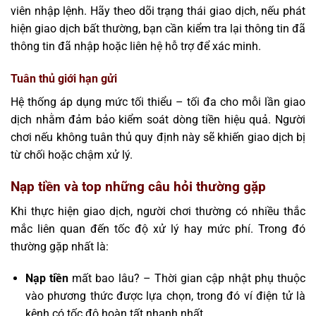
viên nhập lệnh. Hãy theo dõi trạng thái giao dịch, nếu phát
hiện giao dịch bất thường, bạn cần kiểm tra lại thông tin đã
thông tin đã nhập hoặc liên hệ hỗ trợ để xác minh.
Tuân thủ giới hạn gửi
Hệ thống áp dụng mức tối thiểu – tối đa cho mỗi lần giao
dịch nhằm đảm bảo kiểm soát dòng tiền hiệu quả. Người
chơi nếu không tuân thủ quy định này sẽ khiến giao dịch bị
từ chối hoặc chậm xử lý.
Nạp tiền và top những câu hỏi thường gặp
Khi thực hiện giao dịch, người chơi thường có nhiều thắc
mắc liên quan đến tốc độ xử lý hay mức phí. Trong đó
thường gặp nhất là:
Nạp tiền
mất bao lâu? – Thời gian cập nhật phụ thuộc
vào phương thức được lựa chọn, trong đó ví điện tử là
kênh có tốc độ hoàn tất nhanh nhất.