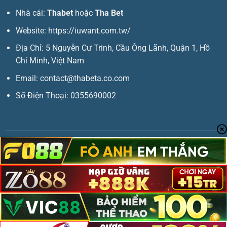
Nhà cái:
Thabet
hoặc
Tha Bet
Website:
https://iuwant.com.tw/
Địa Chỉ: 5 Nguyễn Cư Trinh, Cầu Ông Lãnh, Quận 1, Hồ
Chí Minh, Việt Nam
Email:
contact@thabeta.co.com
Số Điện Thoại: 0355690002
Tìm chúng tôi:
Thabet / tha bet / thabet casino / thabet com
/ thabet club / thabeta co com / nhà cái thabet / trang chủ
thabet / link vào thabet / thabet chính thức / thabet việt nam
/ code thabet free /