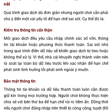
cái
Quá trình giao dịch dù đơn giản nhưng người chơi vẫn phải
chú ý đến một vài yếu tố để hạn chế sai sót. Cụ thể đó là:
Kiểm tra thông tin cẩn thận
Mỗi giao dịch đều yêu cầu nhập chính xác số vốn, thông
tin tài khoản hoặc phương thức thanh toán. Sai sót nhỏ
trong quá trình điền dữ liệu sẽ khiến giao dịch bị treo hoặc
không thể xử lý. Vì thế, nhà cái khuyến nghị thành viên nên
rà soát lại toàn bộ dữ liệu trước khi xác nhận để hạn chế
phát sinh tình huống lỗi phát sinh ngoài ý muốn.
Bảo mật thông tin
Thông tin tài khoản và dữ liệu thanh toán luôn cần được
giữ kín trong mọi trường hợp. Người chơi không thực hiện
chia sẻ với bên thứ ba để hạn chế rủi ro tiềm ẩn. Đồng thời
nếu người chơi đăng nhập trên thiết bị công cộng, tuyệt đối