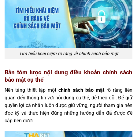
Tìm hiểu khái niệm rõ ràng về chính sách bảo mật
Bản tóm lược nội dung điều khoản chính sách
bảo mật cụ thể
Nền tảng thiết lập một
chính sách bảo mật
rõ ràng liên
quan đến thông tin với nội dung cụ thể, dễ theo dõi. Để giữ
quyền lợi cá nhân luôn được giữ vững, người tham gia nên
đọc kỹ và thực hiện đúng những hướng dẫn đã được đề
cập bên dưới.