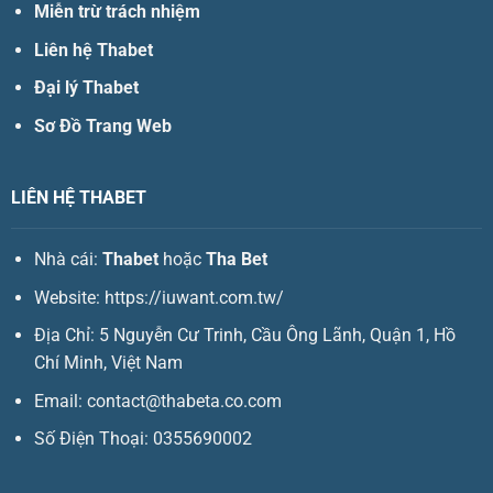
Miễn trừ trách nhiệm
Liên hệ Thabet
Đại lý Thabet
Sơ Đồ Trang Web
LIÊN HỆ THABET
Nhà cái:
Thabet
hoặc
Tha Bet
Website:
https://iuwant.com.tw/
Địa Chỉ: 5 Nguyễn Cư Trinh, Cầu Ông Lãnh, Quận 1, Hồ
Chí Minh, Việt Nam
Email:
contact@thabeta.co.com
Số Điện Thoại: 0355690002