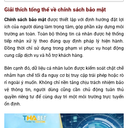
Giải thích tổng thể về chính sách bảo mật
Chính sách bảo mật
được thiết lập với định hướng đặt lợi
ích của người dùng làm trọng tâm, góp phần xây dựng môi
trường an toàn. Toàn bộ thông tin cá nhân được hệ thống
tiếp nhận xử lý theo đúng quy định pháp lý hiện hành.
Đồng thời chỉ sử dụng trong phạm vi phục vụ hoạt động
cung cấp dịch vụ và hỗ trợ khách hàng.
Bên cạnh đó, dữ liệu cá nhân luôn được kiểm soát chặt chẽ
nhằm hạn chế tối đa nguy cơ bị truy cập trái phép hoặc rò
rỉ ngoài ý muốn. Không chỉ nền tảng chịu trách nhiệm bảo
vệ thông tin, người dùng cũng cần chủ động tuân thủ
quyền riêng tư để cùng duy trì một môi trường trực tuyến
ổn định.