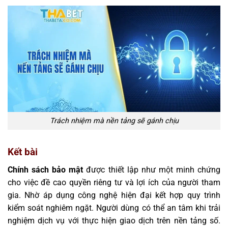
Trách nhiệm mà nền tảng sẽ gánh chịu
Kết bài
Chính sách bảo mật
được thiết lập như một minh chứng
cho việc đề cao quyền riêng tư và lợi ích của người tham
gia. Nhờ áp dụng công nghệ hiện đại kết hợp quy trình
kiểm soát nghiêm ngặt. Người dùng có thể an tâm khi trải
nghiệm dịch vụ với thực hiện giao dịch trên nền tảng số.