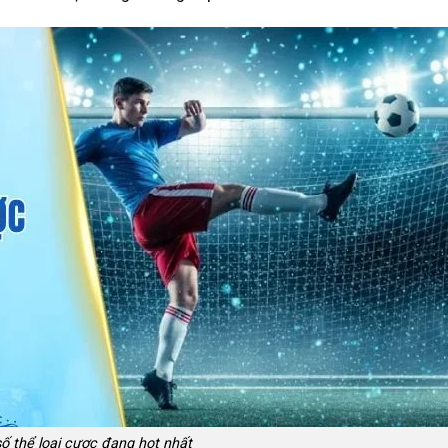
ố thể loại cược đang hot nhất