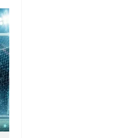
Lệ
Thắng