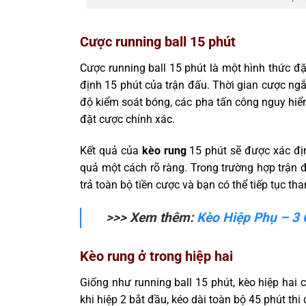
Cược running ball 15 phút
Cược running ball 15 phút là một hình thức đặ
định 15 phút của trận đấu. Thời gian cược ngắn
độ kiểm soát bóng, các pha tấn công nguy hiể
đặt cược chính xác.
Kết quả của
kèo rung
15 phút sẽ được xác địn
quả một cách rõ ràng. Trong trường hợp trận 
trả toàn bộ tiền cược và bạn có thể tiếp tục th
>>> Xem thêm:
Kèo Hiệp Phụ – 3 
Kèo rung ở trong hiệp hai
Giống như running ball 15 phút, kèo hiệp ha
khi hiệp 2 bắt đầu, kéo dài toàn bộ 45 phút thi