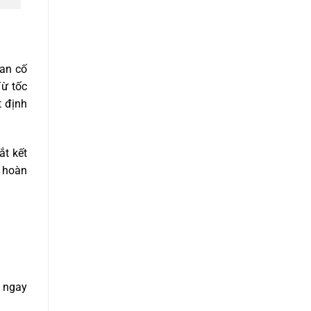
ian cố
Từ tốc
t định
ắt kết
ẽ hoàn
ở ngay