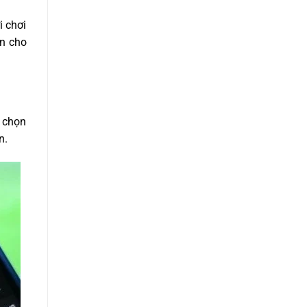
i chơi
ơn cho
c chọn
n.