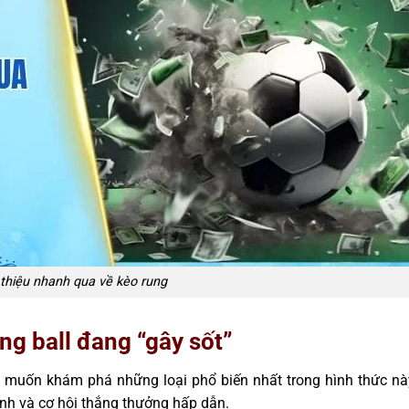
 thiệu nhanh qua về kèo rung
g ball đang “gây sốt”
g muốn khám phá những loại phổ biến nhất trong hình thức nà
ính và cơ hội thắng thưởng hấp dẫn.