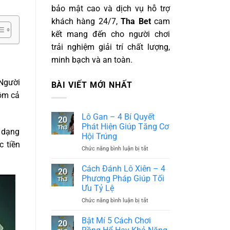
bảo mật cao và dịch vụ hỗ trợ
khách hàng 24/7,
Tha Bet
cam
kết mang đến cho người chơi
trải nghiệm giải trí chất lượng,
minh bạch và an toàn.
 Người
BÀI VIẾT MỚI NHẤT
gồm cả
Lô Gan – 4 Bí Quyết
20
Phát Hiện Giúp Tăng Cơ
Th3
c dạng
Hội Trúng
c tiền
Chức năng bình luận bị tắt
ở
Lô
Gan
Cách Đánh Lô Xiên – 4
20
–
Phương Pháp Giúp Tối
Th3
4
Ưu Tỷ Lệ
Bí
Chức năng bình luận bị tắt
ở
Quyết
Cách
Phát
Đánh
Hiện
Bật Mí 5 Cách Chơi
20
Lô
Giúp