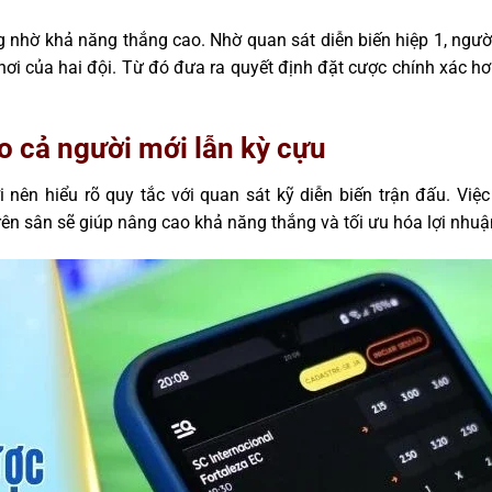
 nhờ khả năng thắng cao. Nhờ quan sát diễn biến hiệp 1, ngườ
chơi của hai đội. Từ đó đưa ra quyết định đặt cược chính xác h
o cả người mới lẫn kỳ cựu
i nên hiểu rõ quy tắc với quan sát kỹ diễn biến trận đấu. Việ
trên sân sẽ giúp nâng cao khả năng thắng và tối ưu hóa lợi nhuậ