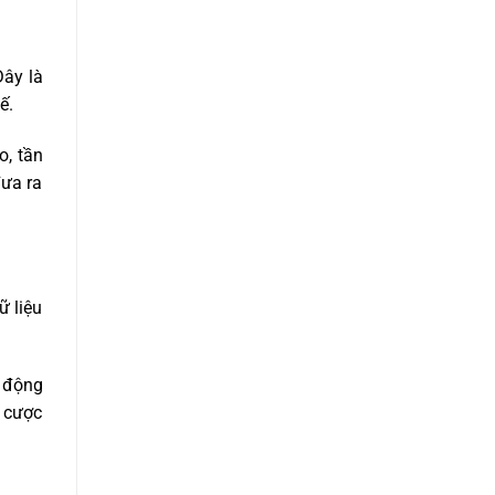
Đây là
ế.
o, tần
đưa ra
ữ liệu
i động
a cược