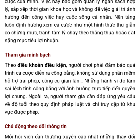
cược của mình. Việc này bao gồm quản lý ngân sách hợp
lý, sắp xếp thời gian khoa học và không để việc giải trí ảnh
hưởng đến công việc hay cuộc sống cá nhân. Nền tảng
luôn định hướng xem cá cược như một hình thức thư giãn
có chừng mực, tránh tâm lý chạy theo thắng thua hoặc đặt
nặng mục tiêu lợi nhuận.
Tham gia minh bạch
Theo
điều khoản điều kiện
, người chơi phải đảm bảo quá
trình cá cược diễn ra công bằng, không sử dụng phần mềm
hỗ trợ trái phép, công cụ gian lận… Những hành vi đó làm
sai lệch tính công bằng với ảnh hưởng trực tiếp đến quyền
lợi chung. Ngoài ra, người tham gia cần đáp ứng yêu cầu
về độ tuổi theo quy định pháp luật và chỉ truy cập từ khu
vực được phép.
Chủ động theo dõi thông tin
Mỗi hội viên cần thường xuyên cập nhật những thay đổi