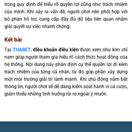
trong quy định để hiểu rõ quyền lợi cũng như trách nhiệm
của mình. Khi xảy ra vấn đề, người chơi nên phối hợp với
bộ phận hỗ trợ, cung cấp đầy đủ dữ liệu liên quan nhằm
giải quyết sự việc nhanh chóng.
Kết bài
Tại
THABET
,
điều khoản điều kiện
được xem như kim chỉ
nam giúp người tham gia hiểu rõ cách thức hoạt động của
hệ thống. Nội dung này phân định cụ thể quyền lợi đi kèm
trách nhiệm của từng cá nhân, từ đó góp phần xây dựng
một môi trường giải trí lành mạnh. Khi chủ động nắm bắt
thông tin, người chơi sẽ dễ dàng kiểm soát hành vi cá cược,
giảm thiểu những tình huống rủi ro ngoài ý muốn.