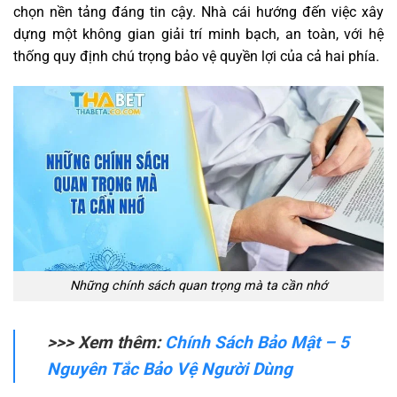
chọn nền tảng đáng tin cậy. Nhà cái hướng đến việc xây
dựng một không gian giải trí minh bạch, an toàn, với hệ
thống quy định chú trọng bảo vệ quyền lợi của cả hai phía.
Những chính sách quan trọng mà ta cần nhớ
>>> Xem thêm:
Chính Sách Bảo Mật – 5
Nguyên Tắc Bảo Vệ Người Dùng