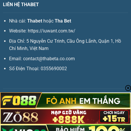
LIÊN HỆ THABET
Nhà cái:
Thabet
hoặc
Tha Bet
Website:
https://iuwant.com.tw/
Địa Chỉ: 5 Nguyễn Cư Trinh, Cầu Ông Lãnh, Quận 1, Hồ
Chí Minh, Việt Nam
Email:
contact@thabeta.co.com
Số Điện Thoại: 0355690002
Tìm chúng tôi:
Thabet / tha bet / thabet casino / thabet com
/ thabet club / thabeta co com / nhà cái thabet / trang chủ
thabet / link vào thabet / thabet chính thức / thabet việt nam
/ code thabet free /