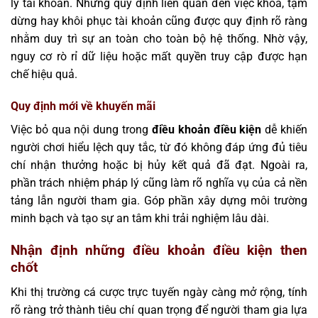
lý tài khoản. Những quy định liên quan đến việc khóa, tạm
dừng hay khôi phục tài khoản cũng được quy định rõ ràng
nhằm duy trì sự an toàn cho toàn bộ hệ thống. Nhờ vậy,
nguy cơ rò rỉ dữ liệu hoặc mất quyền truy cập được hạn
chế hiệu quả.
Quy định mới về khuyến mãi
Việc bỏ qua nội dung trong
điều khoản điều kiện
dễ khiến
người chơi hiểu lệch quy tắc, từ đó không đáp ứng đủ tiêu
chí nhận thưởng hoặc bị hủy kết quả đã đạt. Ngoài ra,
phần trách nhiệm pháp lý cũng làm rõ nghĩa vụ của cả nền
tảng lẫn người tham gia. Góp phần xây dựng môi trường
minh bạch và tạo sự an tâm khi trải nghiệm lâu dài.
Nhận định những điều khoản điều kiện then
chốt
Khi thị trường cá cược trực tuyến ngày càng mở rộng, tính
rõ ràng trở thành tiêu chí quan trọng để người tham gia lựa