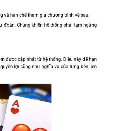
ởng và hạn chế tham gia chương trình về sau.
 dự đoán. Chúng khiến hệ thống phải tạm ngừng
iệm
được cập nhật từ hệ thống. Điều này để hạn
 quyền lợi cũng như nghĩa vụ của từng bên liên