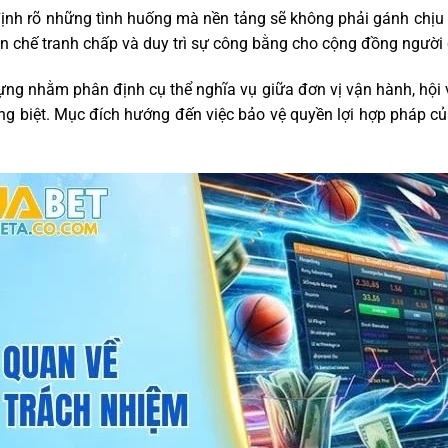
ịnh rõ những tình huống mà nền tảng sẽ không phải gánh chịu 
n chế tranh chấp và duy trì sự công bằng cho cộng đồng người 
ng nhằm phân định cụ thể nghĩa vụ giữa đơn vị vận hành, hội v
g biệt. Mục đích hướng đến việc bảo vệ quyền lợi hợp pháp của 