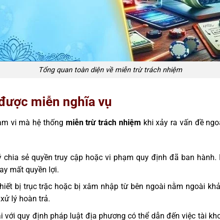
Tổng quan toàn diện về miễn trừ trách nhiệm
được miễn nghĩa vụ
ạm vi mà hệ thống
miễn trừ trách nhiệm
khi xảy ra vấn đề ng
 ý chia sẻ quyền truy cập hoặc vi phạm quy định đã ban hành. 
ay mất quyền lợi.
hiết bị trục trặc hoặc bị xâm nhập từ bên ngoài nằm ngoài khả
xử lý hoàn trả.
ái với quy định pháp luật địa phương có thể dẫn đến việc tài k