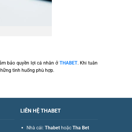
đảm bảo quyền lợi cá nhân ở
THABET
. Khi tuân
 những tình huống phù hợp.
LIÊN HỆ THABET
Nhà cái:
Thabet
hoặc
Tha Bet