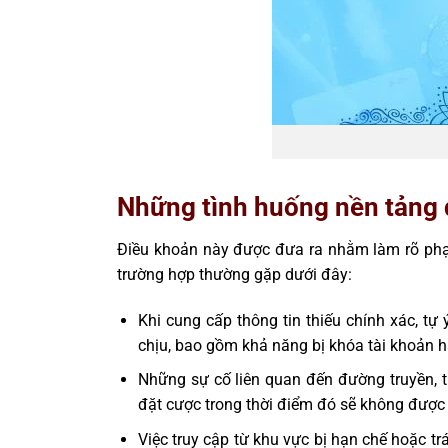
Những tình huống nền tảng 
Điều khoản này được đưa ra nhằm làm rõ ph
trường hợp thường gặp dưới đây:
Khi cung cấp thông tin thiếu chính xác, tự
chịu, bao gồm khả năng bị khóa tài khoản h
Những sự cố liên quan đến đường truyền, t
đặt cược trong thời điểm đó sẽ không được 
Việc truy cập từ khu vực bị hạn chế hoặc tr