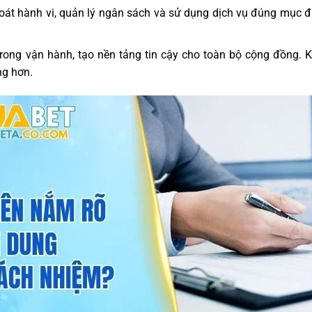
oát hành vi, quản lý ngân sách và sử dụng dịch vụ đúng mục đ
trong vận hành, tạo nền tảng tin cậy cho toàn bộ cộng đồng. K
ng hơn.