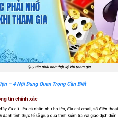
Quy tắc phải nhớ thật kỹ khi tham gia
iện – 4 Nội Dung Quan Trọng Cần Biết
ng tin chính xác
đầy đủ dữ liệu cá nhân như họ tên, địa chỉ email, số điện thoại
anh tính thực tế sẽ giúp quá trình kiểm tra với giao dịch diễn 