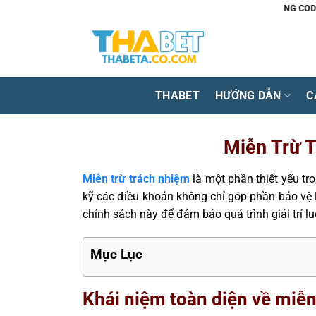
Bỏ
BET | NHÀ CÁI THABET CASINO CÁ CƯỢC ĐỈNH CAO TẶNG CODE +88K ★
qua
nội
dung
THABET
HƯỚNG DẪN
C
Miễn Trừ 
Miễn trừ trách nhiệm
là một phần thiết yếu tr
kỹ các điều khoản không chỉ góp phần bảo vệ 
chính sách này để đảm bảo quá trình giải trí 
Mục Lục
Khái niệm toàn diện về miễn