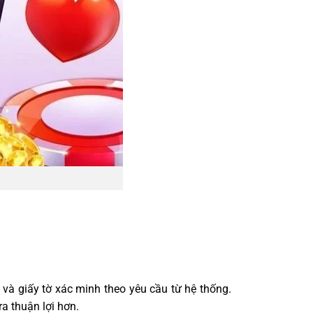
 và giấy tờ xác minh theo yêu cầu từ hệ thống.
ra thuận lợi hơn.