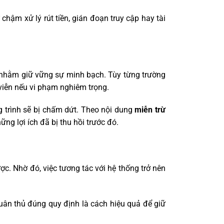
chậm xử lý rút tiền, gián đoạn truy cập hay tài
ng nhằm giữ vững sự minh bạch. Tùy từng trường
viễn nếu vi phạm nghiêm trọng.
g trình sẽ bị chấm dứt. Theo nội dung
miễn trừ
ng lợi ích đã bị thu hồi trước đó.
ợc. Nhờ đó, việc tương tác với hệ thống trở nên
uân thủ đúng quy định là cách hiệu quả để giữ