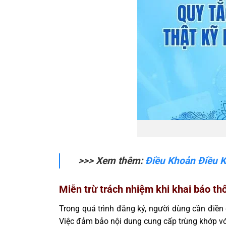
>>> Xem thêm:
Điều Khoản Điều K
Miễn trừ trách nhiệm khi khai báo thô
Trong quá trình đăng ký, người dùng cần điền 
Việc đảm bảo nội dung cung cấp trùng khớp với d