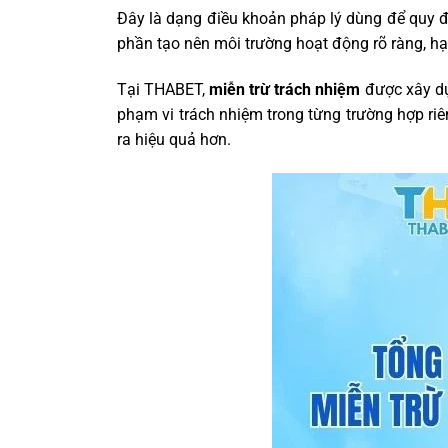
Đây là dạng điều khoản pháp lý dùng để quy đ
phần tạo nên môi trường hoạt động rõ ràng, hạ
Tại THABET,
miễn trừ trách nhiệm
được xây dự
phạm vi trách nhiệm trong từng trường hợp riên
ra hiệu quả hơn.