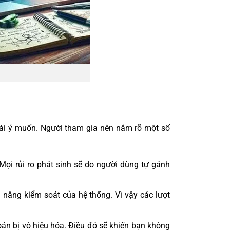
oài ý muốn. Người tham gia nên nắm rõ một số
Mọi rủi ro phát sinh sẽ do người dùng tự gánh
 năng kiểm soát của hệ thống. Vì vậy các lượt
hoản bị vô hiệu hóa. Điều đó sẽ khiến bạn không